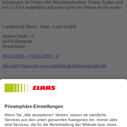
Schulungen für Fahrer oder Maschinenbesitzer. Unsere Trainer sind
bei CLAAS ausgebildet und geben gerne Ihr Wissen an Sie weiter.
Landtechnik Rhein - Main - Lahn GmbH
Hahner Straße 15
64354 Reinheim
Deutschland
06162 8003 - 0
06162 8003 - 0
info.rml@claas.com
www.landtechnik-rhein-main-lahn.de
Öffnungszeiten