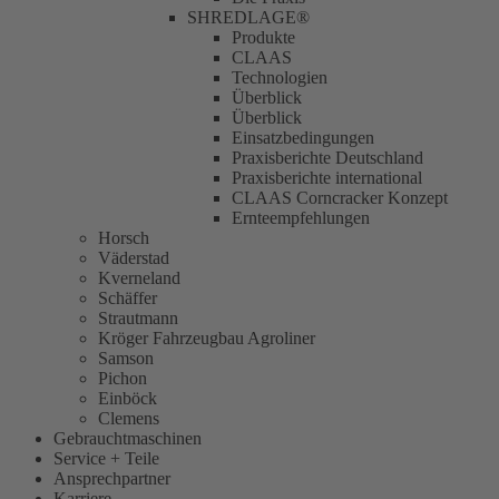
SHREDLAGE®
Produkte
CLAAS
Technologien
Überblick
Überblick
Einsatzbedingungen
Praxisberichte Deutschland
Praxisberichte international
CLAAS Corncracker Konzept
Ernteempfehlungen
Horsch
Väderstad
Kverneland
Schäffer
Strautmann
Kröger Fahrzeugbau Agroliner
Samson
Pichon
Einböck
Clemens
Gebrauchtmaschinen
Service + Teile
Ansprechpartner
Karriere