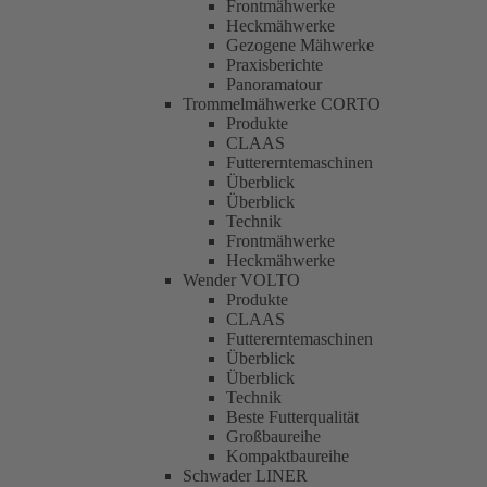
Frontmähwerke
Heckmähwerke
Gezogene Mähwerke
Praxisberichte
Panoramatour
Trommelmähwerke CORTO
Produkte
CLAAS
Futtererntemaschinen
Überblick
Überblick
Technik
Frontmähwerke
Heckmähwerke
Wender VOLTO
Produkte
CLAAS
Futtererntemaschinen
Überblick
Überblick
Technik
Beste Futterqualität
Großbaureihe
Kompaktbaureihe
Schwader LINER