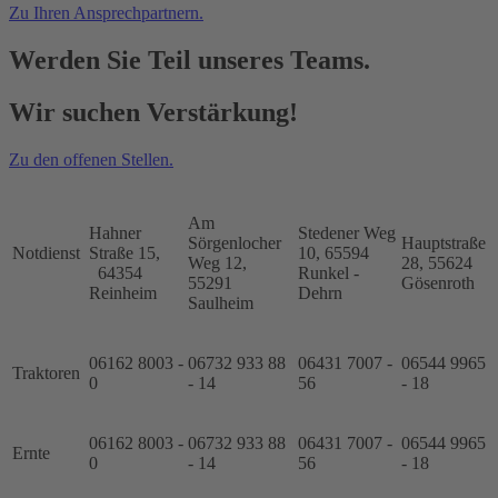
Zu Ihren Ansprechpartnern.
Werden Sie Teil unseres Teams.
Wir suchen Verstärkung!
Zu den offenen Stellen.
Am
Hahner
Stedener Weg
Sörgenlocher
Hauptstraße
Notdienst
Straße 15,
10, 65594
Weg 12,
28, 55624
64354
Runkel -
55291
Gösenroth
Reinheim
Dehrn
Saulheim
06162 8003 -
06732 933 88
06431 7007 -
06544 9965
Traktoren
0
- 14
56
- 18
06162 8003 -
06732 933 88
06431 7007 -
06544 9965
Ernte
0
- 14
56
- 18