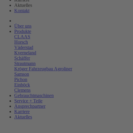
Aktuelles
Kontakt
Über uns
Produkte
CLAAS
Horsch
Väderstad
Kverneland
Schäffer
Strautmann
Kröger Fahrzeugbau Agroliner
Samson
Pichon
Einböck
Clemens
Gebrauchtmaschinen
Service + Teile
Ansprechpartner
Karriere
Aktuelles