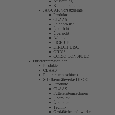
Ausstattung
Kunden berichten
JAGUAR Vorsatzgeräte
Produkte
CLAAS
Feldhäcksler
Übersicht
Übersicht
Adaption
PICK UP
DIRECT DISC
ORBIS
CORIO CONSPEED
Futtererntemaschinen
Produkte
CLAAS
Futtererntemaschinen
Scheibenmähwerke DISCO
Produkte
CLAAS
Futtererntemaschinen
Überblick
Überblick
Technik
Großflächenmähwerke